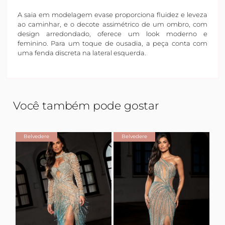
A saia em modelagem evase proporciona fluidez e leveza
ao caminhar, e o decote assimétrico de um ombro, com
design arredondado, oferece um look moderno e
feminino. Para um toque de ousadia, a peça conta com
uma fenda discreta na lateral esquerda.
Você também pode gostar
Belvedere
Belvedere