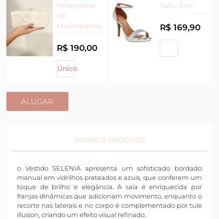
Retangular
Salto fino
de
Madrepérola.
R$ 169,90
R$ 190,00
Único
ALUGAR
SOBRE O PRODUTO
o Vestido SELENIA apresenta um sofisticado bordado
manual em vidrilhos prateados e azuis, que conferem um
toque de brilho e elegância. A saia é enriquecida por
franjas dinâmicas que adicionam movimento, enquanto o
recorte nas laterais e no corpo é complementado por tule
illusion, criando um efeito visual refinado.