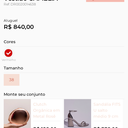
Ref: DR0020014638
Aluguel
R$ 840,00
Cores
Vermelho
Tamanho
38
Monte seu conjunto
Clutch
Sandália FITS
Orgânica em
U salto
Metal Rosê
médio 9 cm