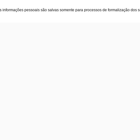
as informações pessoais são salvas somente para processos de formalização dos 
oja
Contatos
(31) 97582-3660
re nós
(31) 3582-3319
ticas
atendimento@fitsu.com.br
tato