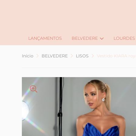
J
LANÇAMENTOS
BELVEDERE
LOURDES
Início
BELVEDERE
LISOS
Vestido KIARA roy