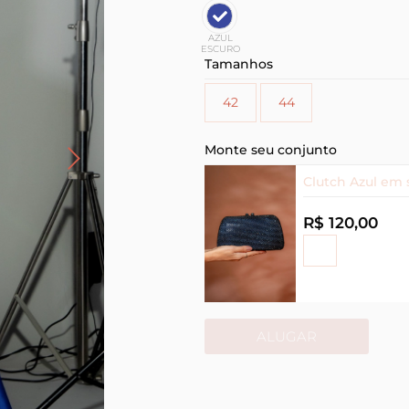
AZUL
ESCURO
Tamanhos
42
44
Monte seu conjunto
Clutch Azul em 
R$ 120,00
ALUGAR