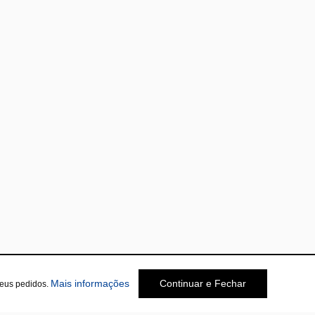
sobre a Política de Privacidade
Mais informações
Continuar e Fechar
seus pedidos.