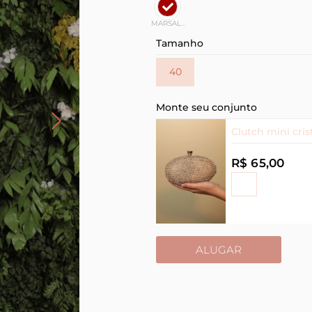
MARSALA
Tamanho
40
Monte seu conjunto
Clutch mini cris
R$ 65,00
ALUGAR