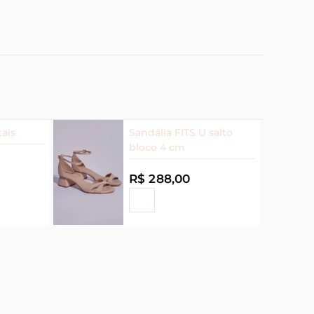
tais
Sandália FITS U salto
bloco 4 cm
R$ 288,00