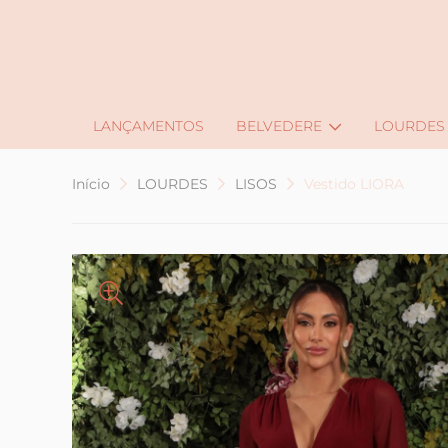
LANÇAMENTOS
BELVEDERE
LOURDES
Início
LOURDES
LISOS
Vestido LIORA