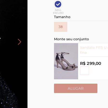
AZUL
ESCURO
Tamanho
38
Monte seu conjunto
Sandália FITS U 
fino
R$ 299,00
ALUGAR