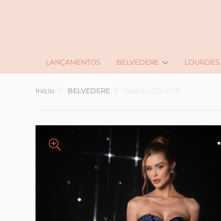
J
LANÇAMENTOS
BELVEDERE
LOURDES
Início
BELVEDERE
Vestido ECLIPSE