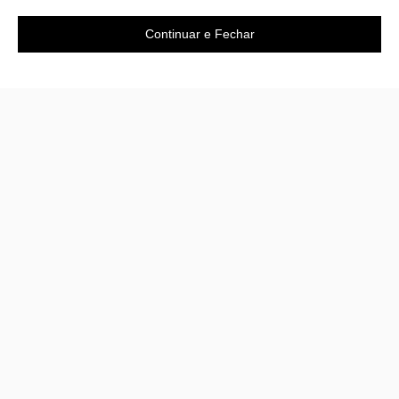
Continuar e Fechar
A loja
Sobre nós