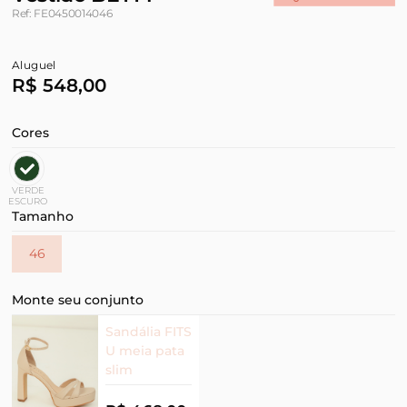
Ref: FE0450014046
Aluguel
R$ 548,00
Cores
VERDE
ESCURO
Tamanho
46
Monte seu conjunto
Sandália FITS
U meia pata
slim