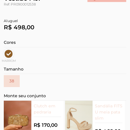
Ref: PR0900012538
Aluguel
R$ 498,00
Cores
MARROM
Tamanho
38
Monte seu conjunto
Clutch em
Sandália FITS
pedraria
U meia pata
slim
R$ 170,00