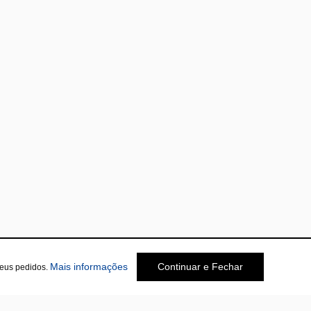
sobre a Política de Privacidade
Mais informações
Continuar e Fechar
seus pedidos.