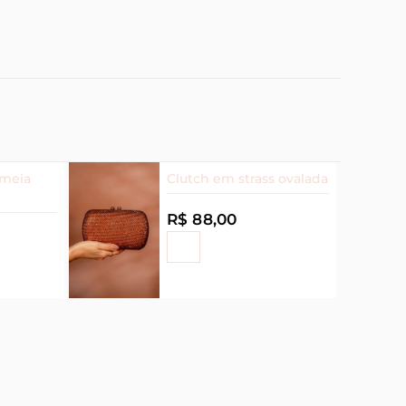
 meia
Clutch em strass ovalada
R$ 88,00