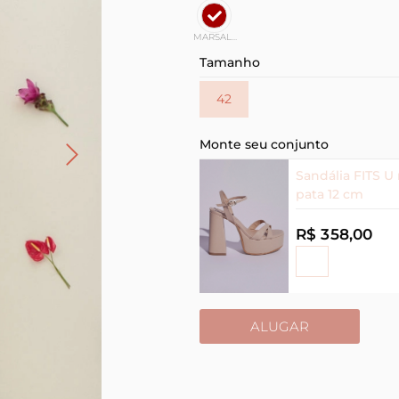
MARSALA
Tamanho
42
Monte seu conjunto
Sandália FITS U
pata 12 cm
R$ 358,00
ALUGAR