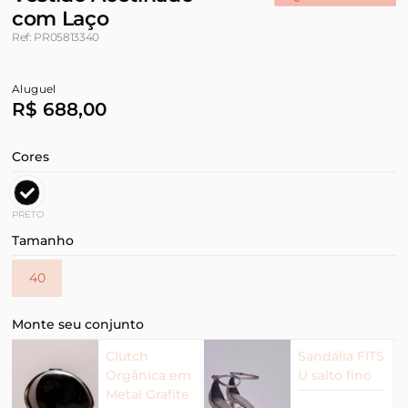
com Laço
Ref: PR05813340
Aluguel
R$ 688,00
Cores
PRETO
Tamanho
40
Monte seu conjunto
Clutch
Sandália FITS
Orgânica em
U salto fino
Metal Grafite