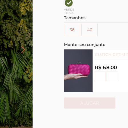
VERDE
OLIVA
Tamanhos
38
40
Monte seu conjunto
CLUTCH CETIM 
R$ 68,00
ALUGAR