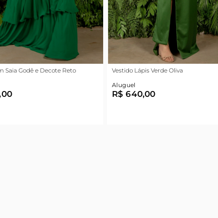
m Saia Godê e Decote Reto
Vestido Lápis Verde Oliva
Aluguel
,00
R$ 640,00