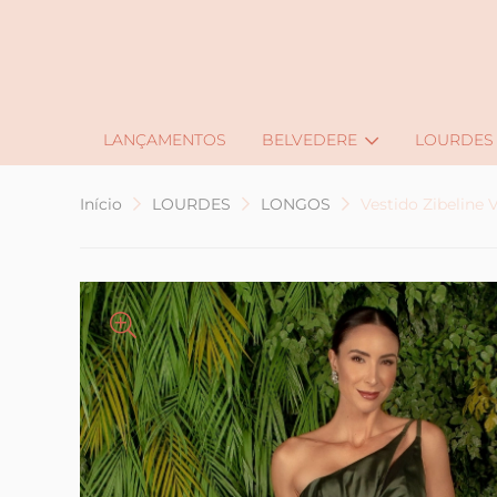
J
LANÇAMENTOS
BELVEDERE
LOURDES
Início
LOURDES
LONGOS
Vestido Zibelin