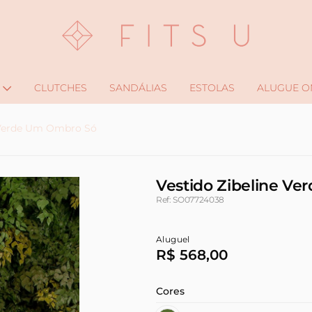
CLUTCHES
SANDÁLIAS
ESTOLAS
ALUGUE O
e Verde Um Ombro Só
Vestido Zibeline V
Ref: SO07724038
Aluguel
R$ 568,00
Cores