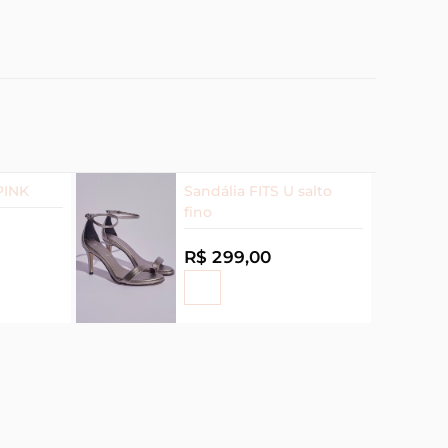
PINK
Sandália FITS U salto
fino
R$ 299,00