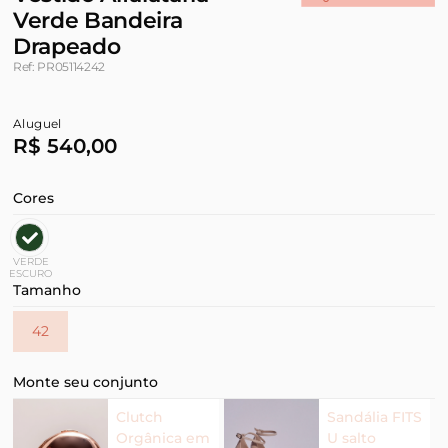
Verde Bandeira
Drapeado
Ref: PR05114242
Aluguel
R$ 540,00
Cores
VERDE
ESCURO
Tamanho
42
Monte seu conjunto
Clutch
Sandália FITS
Orgânica em
U salto