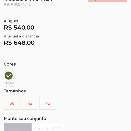
Ref: PR05114542
Aluguel
R$ 540,00
Aluguel à distância
R$ 648,00
Cores
VERDE
OLIVA
Tamanhos
38
42
42
Monte seu conjunto
Sandália FITS