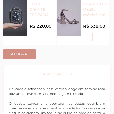
CLUTCH
Sandália FITS
GRAFITE
U salto
PEDRARIA
médio 9 cm
R$ 220,00
R$ 338,00
ALUGAR
SOBRE O PRODUTO
Delicado e sofisticado, esse vestido longo em tom de rosa
traz um ar leve com sua modelagem blusada.
O decote canoa e a abertura nas costas equilibram
charme e elegância, enquanto os bordados nas cavas e na
cintura adicionam um toque de brilho na medida certa. A