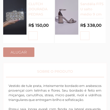
CLUTCH
Sandália FITS
DOURADA
U salto
PEDRAS
médio 9 cm
R$ 150,00
R$ 338,00
ALUGAR
SOBRE O PRODUTO
Vestido de tule prata, inteiramente bordado em arabescos
provençal com telinhas e flores. Seu bordado é feito em
miçangas, canutilhos, strass, micro paetê, rivoli e vidrilhos
triangulares que entregam brilho e sofisticação.
Possui saia longa evasê com fenda na lateral esquerda,