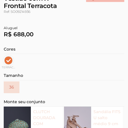
Frontal Terracota
Ref: SO09214936
Aluguel
R$ 688,00
Cores
TERRACOTA
Tamanho
36
Monte seu conjunto
CLUTCH
Sandália FITS
DOURADA
U salto
COM
médio 9 cm