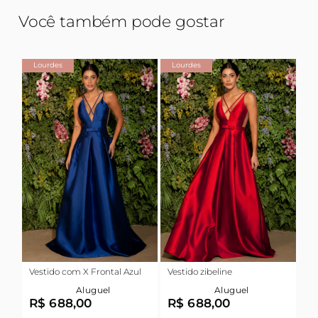
Você também pode gostar
Lourdes
Lourdes
Vestido com X Frontal Azul
Vestido zibeline
Aluguel
Aluguel
R$ 688,00
R$ 688,00