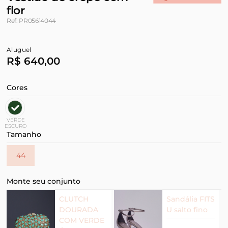
flor
Ref: PR05614044
Aluguel
R$ 640,00
Cores
VERDE
ESCURO
Tamanho
44
Monte seu conjunto
CLUTCH
Sandália FITS
DOURADA
U salto fino
COM VERDE