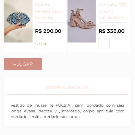
Clutch
Sandália FITS
Pétalas Azul
U salto
Serenity
médio 9 cm
R$ 290,00
R$ 338,00
Único
ALUGAR
SOBRE O PRODUTO
Vestido de musseline FÚCSIA , semi bordado, com saia
longa evasê, decote v , morcego, corpo em tule com
bordado à mão, bordado na cintura