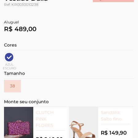
Ref: KR0030010238
Aluguel
R$ 489,00
Cores
AZUL
ESCURO
Tamanho
38
Monte seu conjunto
CLUTCH
Sandália
PINK
Salto fino
FLORES
R$ 149,90