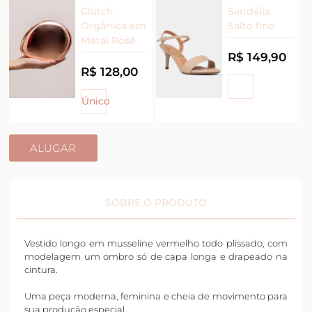
Clutch
Sandália
Orgânica em
Salto fino
Metal Rosê
R$ 149,90
R$ 128,00
Único
ALUGAR
SOBRE O PRODUTO
Vestido longo em musseline vermelho todo plissado, com
modelagem um ombro só de capa longa e drapeado na
cintura.
Uma peça moderna, feminina e cheia de movimento para
sua produção especial.