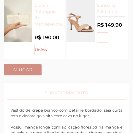
Clutch
Sandália
Retangular
Salto fino
de
Madrepérola.
R$ 149,90
R$ 190,00
Único
ALUGAR
SOBRE O PRODUTO
Vestido de crepe branco com detalhe bordado, saia curta
reta e decote gola alta com cava no lugar.
Possui manga longa com aplicação flores 3d na manga e
no colo, e a peça é finalizada marando a cintura com cinto