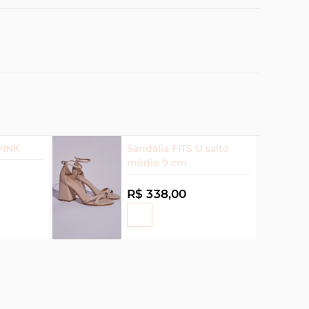
PINK
Sandália FITS U salto
médio 9 cm
R$ 338,00