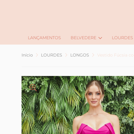
J
LANÇAMENTOS
BELVEDERE
LOURDES
Início
LOURDES
LONGOS
Vestido Fúcsia 