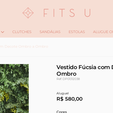
CLUTCHES
SANDÁLIAS
ESTOLAS
ALUGUE O
com Decote Ombro a Ombro
Vestido Fúcsia com
Ombro
Ref: DP01312038
Aluguel
R$ 580,00
Cores