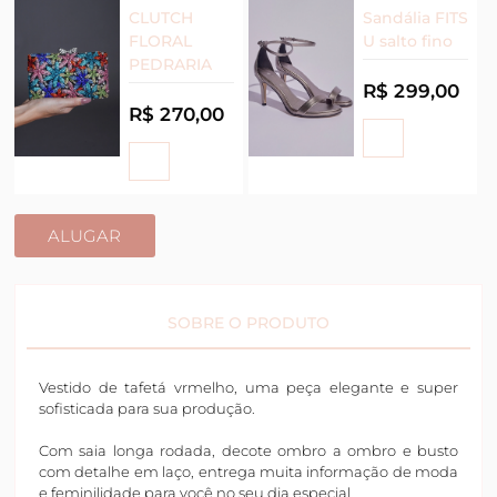
CLUTCH
Sandália FITS
FLORAL
U salto fino
PEDRARIA
R$ 299,00
R$ 270,00
ALUGAR
SOBRE O PRODUTO
Vestido de tafetá vrmelho, uma peça elegante e super
sofisticada para sua produção.
Com saia longa rodada, decote ombro a ombro e busto
com detalhe em laço, entrega muita informação de moda
e feminilidade para você no seu dia especial.