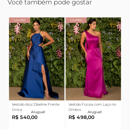
Você também pode gostar
Lourdes
Lourdes
Vestido Azul Zibeline Frente
Vestido Fúcsia com Laço no
Única
Ombro
Aluguel
Aluguel
R$ 540,00
R$ 498,00