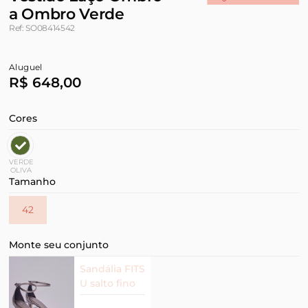
a Ombro Verde
Ref: SO08414542
Aluguel
R$ 648,00
Cores
VERDE
OLIVA
Tamanho
42
Monte seu conjunto
Sandália FITS
U salto fino