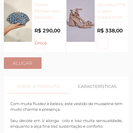
Clutch
Sandália FITS
Pétalas Azul
U salto
Serenity
médio 9 cm
R$ 290,00
R$ 338,00
Único
ALUGAR
SOBRE O PRODUTO
CARACTERÍSTICAS
Com muita fluidez e beleza, este vestido de musseline tem
muito charme e presença.
Seu decote em V alonga colo e traz muita sensualidade,
enquanto a alça fina traz sustentação e conforto.