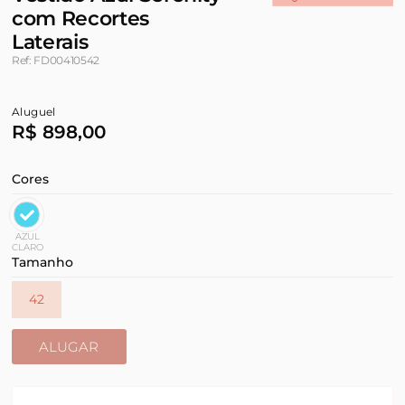
com Recortes
Laterais
Ref: FD00410542
Aluguel
R$ 898,00
Cores
AZUL
CLARO
Tamanho
42
ALUGAR