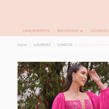
J
LANÇAMENTOS
BELVEDERE
LOURDES
Início
LOURDES
LONGOS
Vestido Pink de 