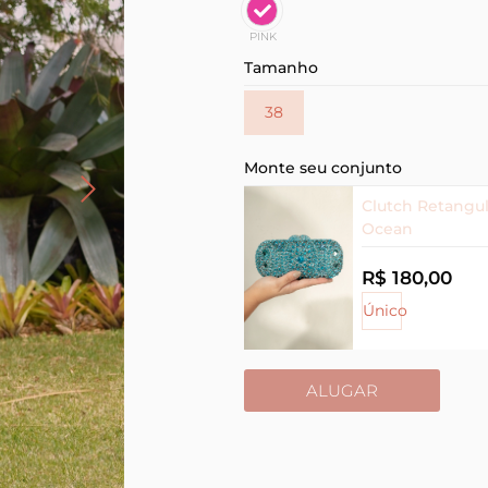
PINK
Tamanho
38
Monte seu conjunto
Clutch Retangul
Ocean
R$ 180,00
Único
ALUGAR