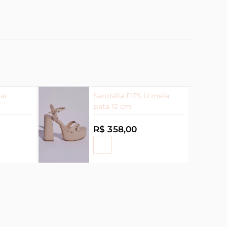
ar
Sandália FITS U meia
pata 12 cm
R$ 358,00