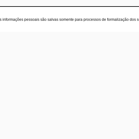
as informações pessoais são salvas somente para processos de formalização dos 
oja
Contatos
(31) 97582-3660
re nós
(31) 3582-3319
ticas
atendimento@fitsu.com.br
tato