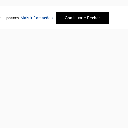
sobre a Política de Privacidade
Mais informações
Continuar e Fechar
seus pedidos.
Social