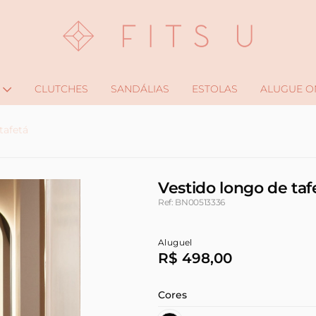
CLUTCHES
SANDÁLIAS
ESTOLAS
ALUGUE O
tafetá
Vestido longo de taf
Ref: BN00513336
Aluguel
R$ 498,00
Cores