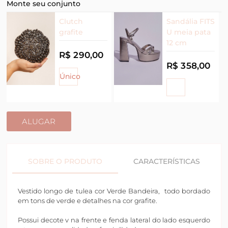
Monte seu conjunto
Clutch
Sandália FITS
grafite
U meia pata
12 cm
R$ 290,00
R$ 358,00
Único
ALUGAR
SOBRE O PRODUTO
CARACTERÍSTICAS
Vestido longo de tulea cor Verde Bandeira, todo bordado
em tons de verde e detalhes na cor grafite.
Possui decote v na frente e fenda lateral do lado esquerdo