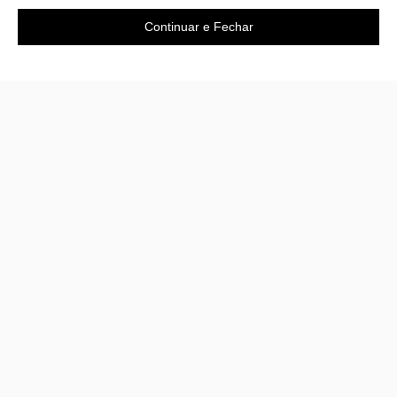
Continuar e Fechar
A loja
Sobre nós