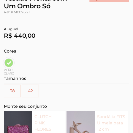
Um Ombro Só
Ref: KM0076121
Aluguel
R$ 440,00
Cores
VERDE
CLARO
Tamanhos
38
42
Monte seu conjunto
CLUTCH
Sandália FITS
PINK
U meia pata
FLORES
12 cm