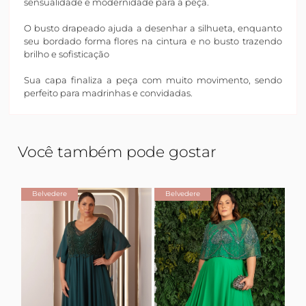
sensualidade e modernidade para a peça.
O busto drapeado ajuda a desenhar a silhueta, enquanto
seu bordado forma flores na cintura e no busto trazendo
brilho e sofisticação
Sua capa finaliza a peça com muito movimento, sendo
perfeito para madrinhas e convidadas.
Você também pode gostar
Belvedere
Belvedere