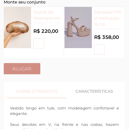
Monte seu conjunto
Clutch de
Sandália FITS
Madrepérola
U meia pata
12 cm
R$ 220,00
R$ 358,00
ALUGAR
SOBRE O PRODUTO
CARACTERÍSTICAS
Vestido longo em tule, com modelagem confortavel e
elegante.
Seus decotes em V, na frente e nas costas, trazem