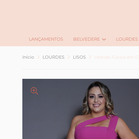
J
LANÇAMENTOS
BELVEDERE
LOURDES
Início
LOURDES
LISOS
Vestido Fúcsia em 