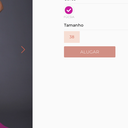
FÚCSIA
Tamanho
38
ALUGAR