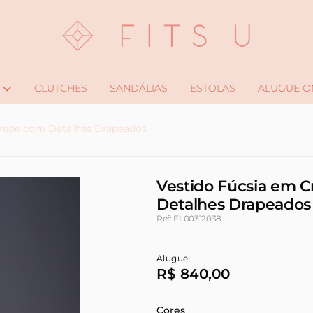
CLUTCHES
SANDÁLIAS
ESTOLAS
ALUGUE O
Crepe com Detalhes Drapeados
Vestido Fúcsia em 
Detalhes Drapeados
Ref: FL00312038
Aluguel
R$ 840,00
Cores