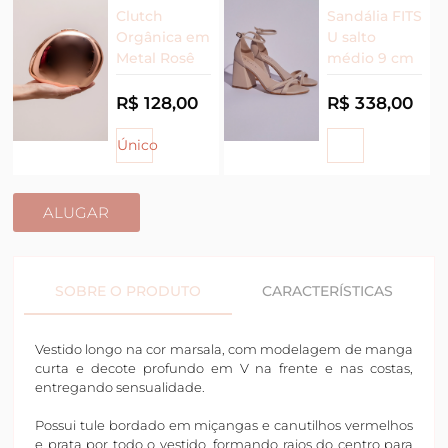
Clutch
Sandália FITS
Orgânica em
U salto
Metal Rosê
médio 9 cm
R$ 128,00
R$ 338,00
Único
ALUGAR
SOBRE O PRODUTO
CARACTERÍSTICAS
Vestido longo na cor marsala, com modelagem de manga
curta e decote profundo em V na frente e nas costas,
entregando sensualidade.
Possui tule bordado em miçangas e canutilhos vermelhos
e prata por todo o vestido, formando raios do centro para