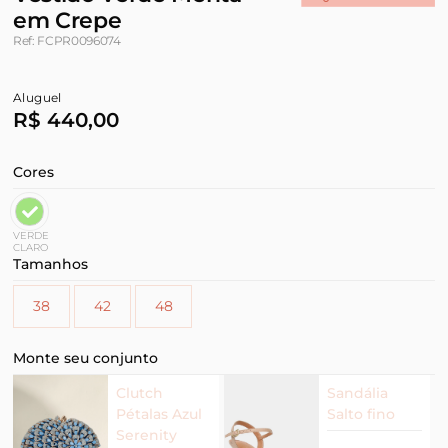
em Crepe
Ref: FCPR0096074
Aluguel
R$ 440,00
Cores
VERDE
CLARO
Tamanhos
38
42
48
Monte seu conjunto
Clutch
Sandália
Pétalas Azul
Salto fino
Serenity