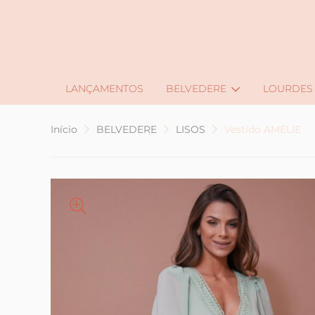
J
LANÇAMENTOS
BELVEDERE
LOURDES
Início
BELVEDERE
LISOS
Vestido AMELIE