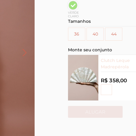
VERDE
CLARO
Tamanhos
36
40
44
Monte seu conjunto
Clutch Leque
Madrepérola
R$ 358,00
ALUGAR