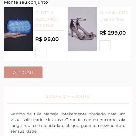
Monte seu conjunto
CLUTCH
Sandália FITS
AZUL MINI
U salto fino
CRISTAIS
R$ 299,00
R$ 98,00
ALUGAR
SOBRE O PRODUTO
Vestido de tule Marsala, inteiramente bordado para um
visual sofisticado e luxuoso. O modelo apresenta uma saia
longa reta com fenda lateral, que garante movimento e
sensualidade.