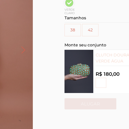
VERDE
CLARO
Tamanhos
38
42
Monte seu conjunto
CLUTCH DOUR
VERDE ÁGUA
R$ 180,00
ALUGAR