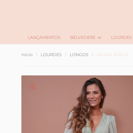
J
LANÇAMENTOS
BELVEDERE
LOURDES
Início
LOURDES
LONGOS
Vestido AMELIE