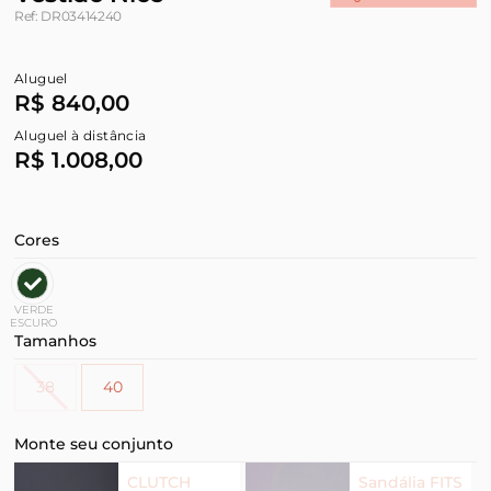
Ref: DR03414240
Aluguel
R$ 840,00
Aluguel à distância
R$ 1.008,00
Cores
VERDE
ESCURO
Tamanhos
38
40
Monte seu conjunto
CLUTCH
Sandália FITS