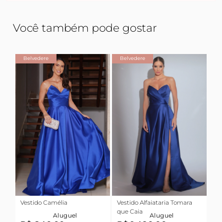
Você também pode gostar
Belvedere
Belvedere
Vestido Camélia
Vestido Alfaiataria Tomara
que Caia
Aluguel
Aluguel