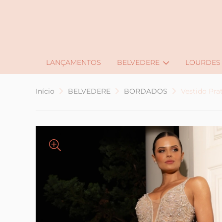
J
LANÇAMENTOS
BELVEDERE
LOURDES
Início
BELVEDERE
BORDADOS
Vestido Pr