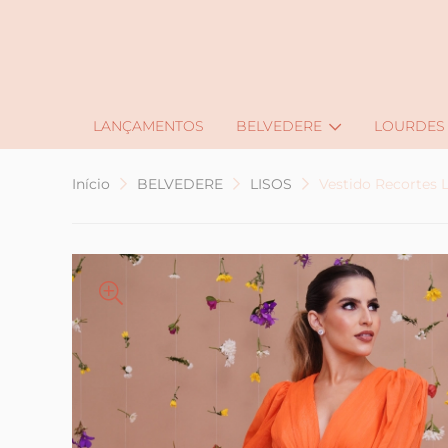
J
LANÇAMENTOS
BELVEDERE
LOURDES
Início
BELVEDERE
LISOS
Vestido Recortes L