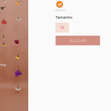
LARANJA
Tamanho
38
ALUGAR