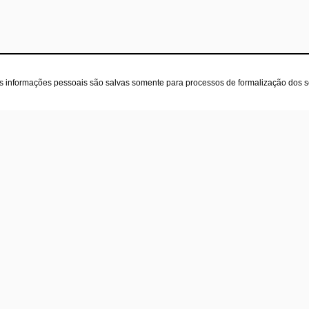
as informações pessoais são salvas somente para processos de formalização dos 
oja
Contatos
(31) 97582-3660
re nós
(31) 3582-3319