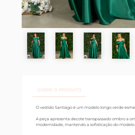
SOBRE O PRODUTO
O vestido Santiago é um modelo longo verde esmera
A peça apresenta decote transpassado ombro a om
modernidade, mantendo a sofisticação do modelo. 