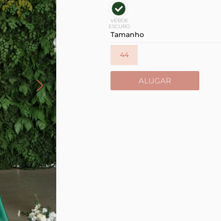
VERDE
ESCURO
Tamanho
44
ALUGAR