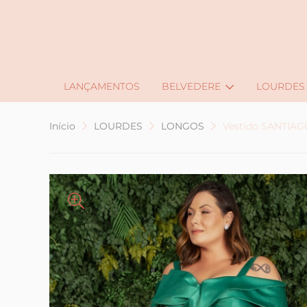
LANÇAMENTOS
BELVEDERE
LOURDES
Início
LOURDES
LONGOS
Vestido SANTIAG