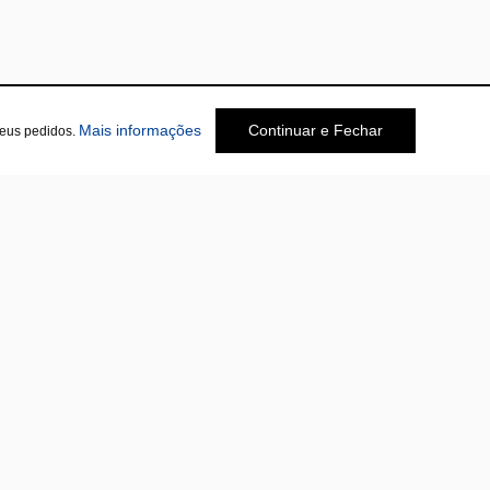
sobre a Política de Privacidade
Mais informações
Continuar e Fechar
seus pedidos.
Social