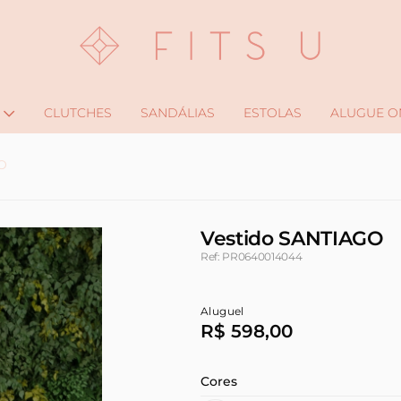
CLUTCHES
SANDÁLIAS
ESTOLAS
ALUGUE O
O
Vestido SANTIAGO
Ref: PR0640014044
Aluguel
R$ 598,00
Cores