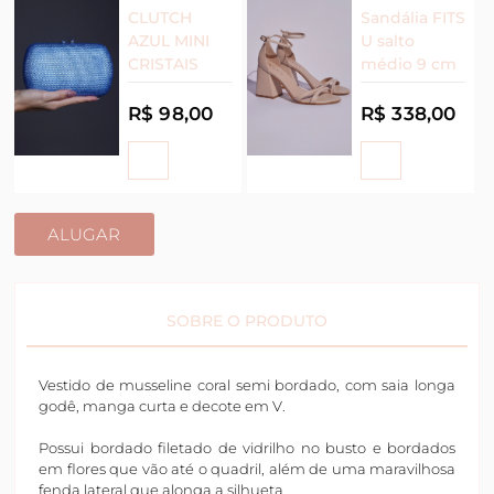
CLUTCH
Sandália FITS
AZUL MINI
U salto
CRISTAIS
médio 9 cm
R$ 98,00
R$ 338,00
ALUGAR
SOBRE O PRODUTO
Vestido de musseline coral semi bordado, com saia longa
godê, manga curta e decote em V.
Possui bordado filetado de vidrilho no busto e bordados
em flores que vão até o quadril, além de uma maravilhosa
fenda lateral que alonga a silhueta.