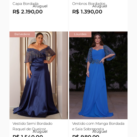
Capa Bordada
Ombros Bordados
Aluguel
Aluguel
R$ 2.190,00
R$ 1.390,00
Belvedere
Lourdes
Vestido Semi Bordado
Vestido com Manga Bordada
Raquel de Queiroz
e Saia Sobreposta
Aluguel
Aluguel
R$ 1.540,00
R$ 980,00