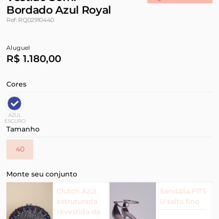
Bordado Azul Royal
Ref: RQ02910440
Aluguel
R$ 1.180,00
Cores
AZUL
ESCURO
Tamanho
40
Monte seu conjunto
Clutch Azul
Sandália FITS
estruturada
U salto fino
revestida de