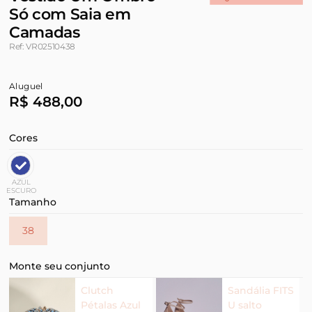
Só com Saia em
Camadas
Ref: VR02510438
Aluguel
R$ 488,00
Cores
AZUL
ESCURO
Tamanho
38
Monte seu conjunto
Clutch
Sandália FITS
Pétalas Azul
U salto