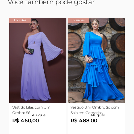
Você também pode gostar
Lourdes
Lourdes
Vestido Lilás com Um
Vestido Um Ombro Só com
Ombro Só
Saia em Camadas
Aluguel
Aluguel
R$ 460,00
R$ 488,00