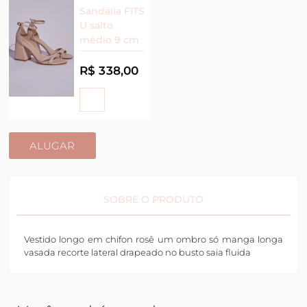
Sandália FITS
U salto
médio 9 cm
R$ 338,00
ALUGAR
SOBRE O PRODUTO
Vestido longo em chifon rosê um ombro só manga longa
vasada recorte lateral drapeado no busto saia fluida