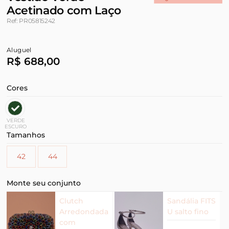
Acetinado com Laço
Ref: PR05815242
Aluguel
R$ 688,00
Cores
VERDE
ESCURO
Tamanhos
42
44
Monte seu conjunto
Clutch
Sandália FITS
Arredondada
U salto fino
com